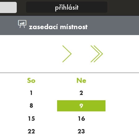
zasedací místnost
So
Ne
1
2
8
9
15
16
22
23