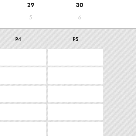
29
30
5
6
P4
P5