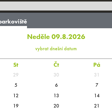
parkoviště
Neděle 09.8.2026
vybrat dnešní datum
St
Čt
Pá
29
30
31
5
6
7
12
13
14
19
20
21